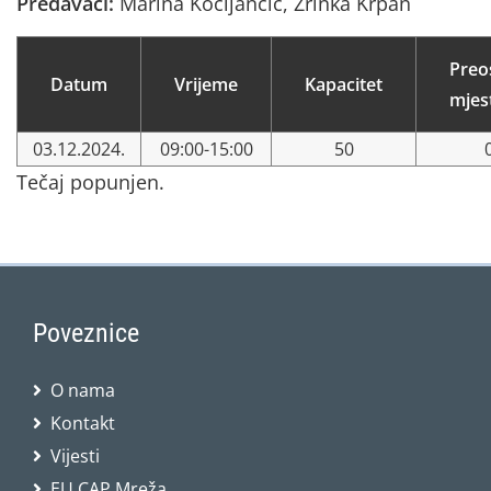
Predavači:
Marina Kocijančić, Zrinka Krpan
Preo
Datum
Vrijeme
Kapacitet
mjes
03.12.2024.
09:00-15:00
50
Tečaj popunjen.
Poveznice
O nama
Kontakt
Vijesti
EU CAP Mreža