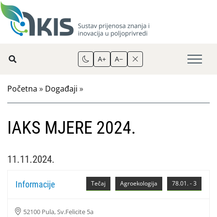
A+
A−
Početna
»
Događaji
»
IAKS MJERE 2024.
11.11.2024.
Informacije
Tečaj
Agroekologija
78.01. - 3
52100 Pula, Sv.Felicite 5a