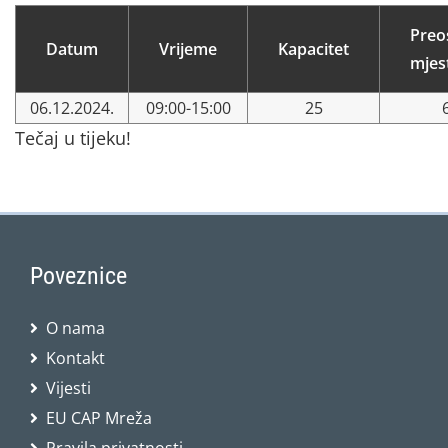
Preo
Datum
Vrijeme
Kapacitet
mjes
06.12.2024.
09:00-15:00
25
Tečaj u tijeku!
Poveznice
O nama
Kontakt
Vijesti
EU CAP Mreža