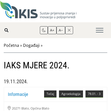
A+
A−
Početna
»
Događaji
»
IAKS MJERE 2024.
19.11.2024.
Informacije
Tečaj
Agroekologija
78.01. - 3
20271 Blato, Općina Blato