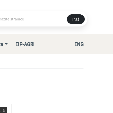
Traži
e
ža
EIP-AGRI
ENG
 - 3