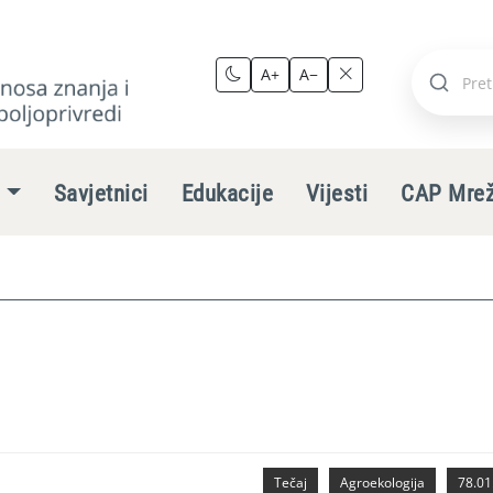
A+
A−
Pretraži
stranic
e
Savjetnici
Edukacije
Vijesti
CAP Mre
Tečaj
Agroekologija
78.01.