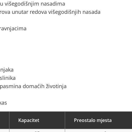
a u višegodišnjim nasadima
rova unutar redova višegodišnjih nasada
 travnjacima
ćnjaka
slinika
 pasmina domaćih životinja
kas
Kapacitet
Preostalo mjesta