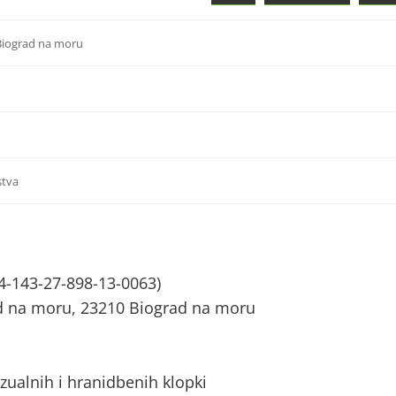
 Biograd na moru
stva
4-143-27-898-13-0063)
ad na moru, 23210 Biograd na moru
zualnih i hranidbenih klopki