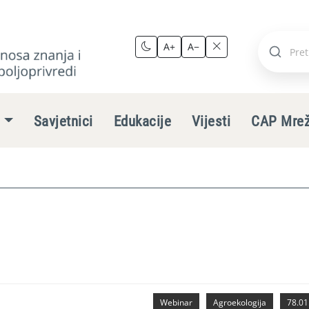
A+
A−
Pretraži
stranic
e
Savjetnici
Edukacije
Vijesti
CAP Mre
Webinar
Agroekologija
78.01.