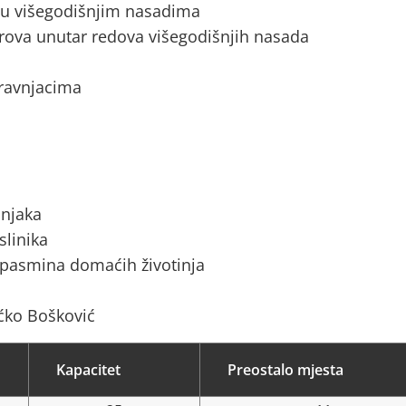
a u višegodišnjim nasadima
rova unutar redova višegodišnjih nasada
 travnjacima
ćnjaka
slinika
 pasmina domaćih životinja
ećko Bošković
Kapacitet
Preostalo mjesta