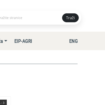
Traži
e
ža
EIP-AGRI
ENG
 - 3