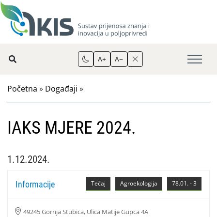
A+
A−
Početna
»
Događaji
»
IAKS MJERE 2024.
1.12.2024.
Informacije
Tečaj
Agroekologija
78.01. - 3
49245 Gornja Stubica, Ulica Matije Gupca 4A