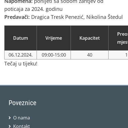
Napomena:
ponijeti sa sobom zahtjev od
poticaja za 2024. godinu
Predavači:
Dragica Tresk Penezić, Nikolina Štedul
Preo
Datum
Vrijeme
Kapacitet
mjes
06.12.2024.
09:00-15:00
40
1
Tečaj u tijeku!
Poveznice
O nama
Kontakt