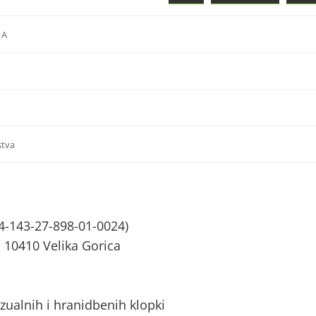
 A
stva
4-143-27-898-01-0024)
 10410 Velika Gorica
zualnih i hranidbenih klopki