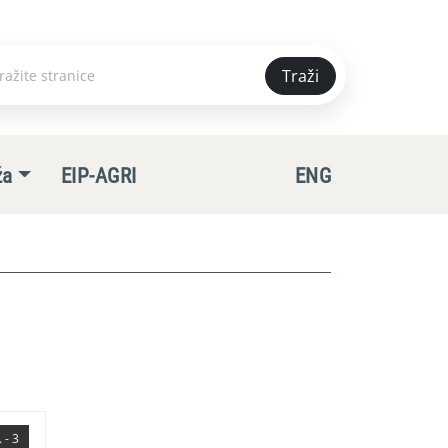
Traži
e
ža
EIP-AGRI
ENG
 - 3