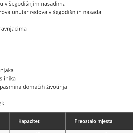
a u višegodišnjim nasadima
rova unutar redova višegodišnjih nasada
 travnjacima
ćnjaka
slinika
 pasmina domaćih životinja
ek
Kapacitet
Preostalo mjesta