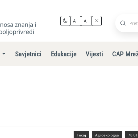
A+
A−
Pretraži
stranic
e
Savjetnici
Edukacije
Vijesti
CAP Mre
Tečaj
Agroekologija
78.01.