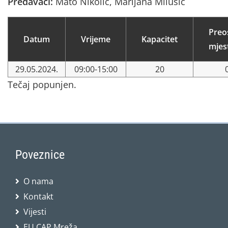
Predavači:
Mato Nikolić, Marijana Milušić
Preo
Datum
Vrijeme
Kapacitet
mjes
29.05.2024.
09:00-15:00
20
Tečaj popunjen.
Poveznice
O nama
Kontakt
Vijesti
EU CAP Mreža