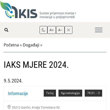
A+
A−
Početna
»
Događaji
»
IAKS MJERE 2024.
9.5.2024.
Informacije
Tečaj
Agroekologija
78.01. - 3
35212 Garčin, Kralja Tomislava 92