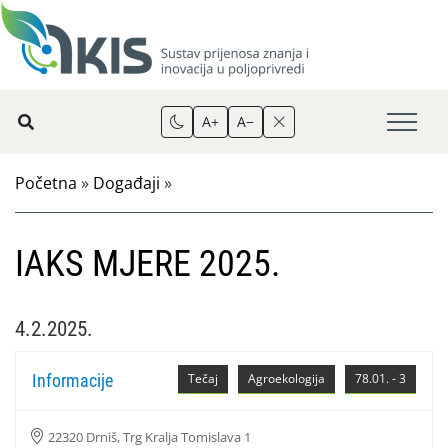
A+
A−
Početna
»
Događaji
»
IAKS MJERE 2025.
4.2.2025.
Informacije
Tečaj
Agroekologija
78.01. - 3
22320 Drniš, Trg Kralja Tomislava 1