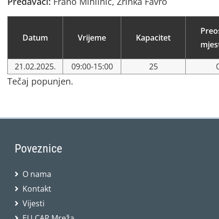
Predavači:
Frano Mihlinić, Zrinka Favro
Preo
Datum
Vrijeme
Kapacitet
mjes
21.02.2025.
09:00-15:00
25
Tečaj popunjen.
Poveznice
O nama
Kontakt
Vijesti
EU CAP Mreža