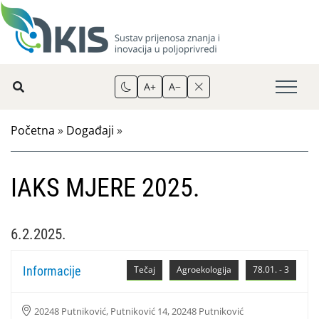
A+
A−
Početna
»
Događaji
»
IAKS MJERE 2025.
6.2.2025.
Informacije
Tečaj
Agroekologija
78.01. - 3
20248 Putniković, Putniković 14, 20248 Putniković