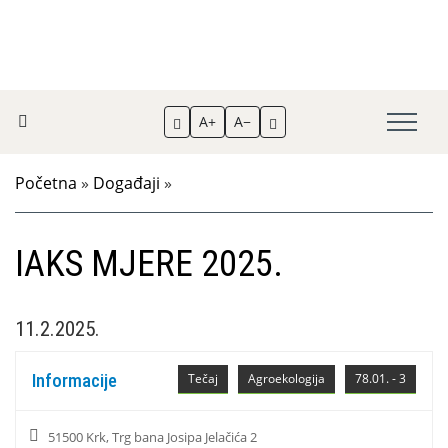
A+
A−
Početna
»
Događaji
»
IAKS MJERE 2025.
11.2.2025.
Informacije
Tečaj
Agroekologija
78.01. - 3
51500 Krk, Trg bana Josipa Jelačića 2