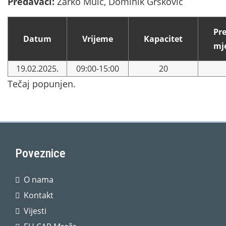
Predavači:
Žarko Mulc, Dominik Gršković
Pr
Datum
Vrijeme
Kapacitet
mj
19.02.2025.
09:00-15:00
20
Tečaj popunjen.
Poveznice
O nama
Kontakt
Vijesti