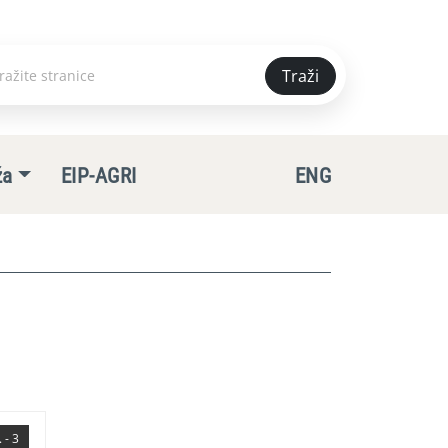
Traži
e
ža
EIP-AGRI
ENG
 - 3