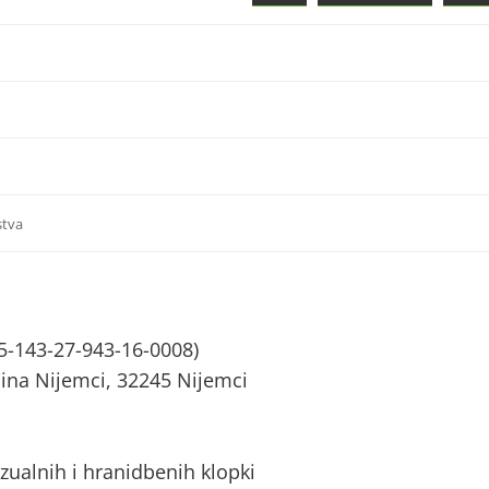
stva
5-143-27-943-16-0008)
ćina Nijemci, 32245 Nijemci
zualnih i hranidbenih klopki