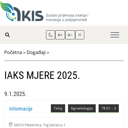
A+
A−
Početna
»
Događaji
»
IAKS MJERE 2025.
9.1.2025.
Informacije
Tečaj
Agroekologija
78.01. - 3
34310 Pleternica, Trg bećarca 1