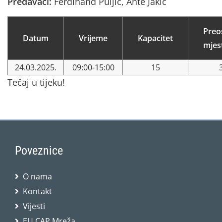
Predavači:
Ferdinand Puljić, Ante Jakić
Preo
Datum
Vrijeme
Kapacitet
mjes
24.03.2025.
09:00-15:00
15
Tečaj u tijeku!
Poveznice
O nama
Kontakt
Vijesti
EU CAP Mreža