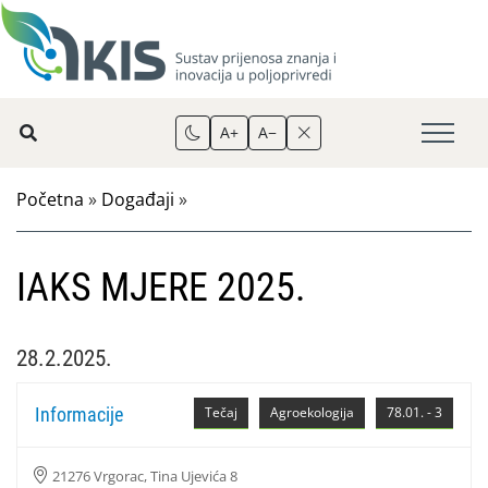
A+
A−
Početna
»
Događaji
»
IAKS MJERE 2025.
28.2.2025.
Informacije
Tečaj
Agroekologija
78.01. - 3
21276 Vrgorac, Tina Ujevića 8