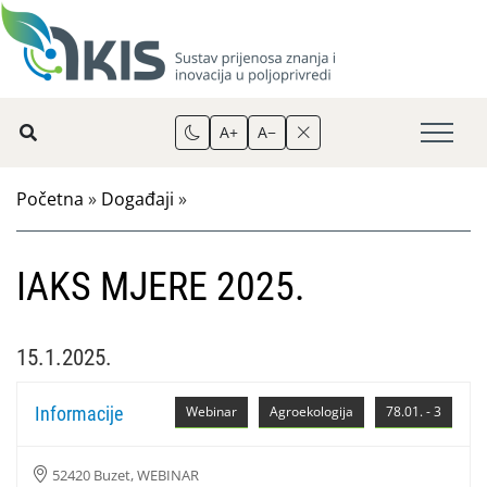
A+
A−
Početna
»
Događaji
»
IAKS MJERE 2025.
15.1.2025.
Informacije
Webinar
Agroekologija
78.01. - 3
52420 Buzet, WEBINAR