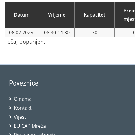
Preo
Datum
Vrijeme
Kapacitet
mjes
06.02.2025.
08:30-14:30
30
Tečaj popunjen.
Poveznice
O nama
Kontakt
Vijesti
EU CAP Mreža