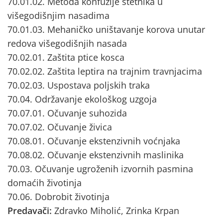
70.01.02. Metoda konfuzije štetnika u
višegodišnjim nasadima
70.01.03. Mehaničko uništavanje korova unutar
redova višegodišnjih nasada
70.02.01. Zaštita ptice kosca
70.02.02. Zaštita leptira na trajnim travnjacima
70.02.03. Uspostava poljskih traka
70.04. Održavanje ekološkog uzgoja
70.07.01. Očuvanje suhozida
70.07.02. Očuvanje živica
70.08.01. Očuvanje ekstenzivnih voćnjaka
70.08.02. Očuvanje ekstenzivnih maslinika
70.03. Očuvanje ugroženih izvornih pasmina
domaćih životinja
70.06. Dobrobit životinja
Predavači:
Zdravko Miholić, Zrinka Krpan