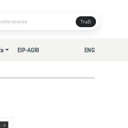
Traži
e
ža
EIP-AGRI
ENG
 - 3