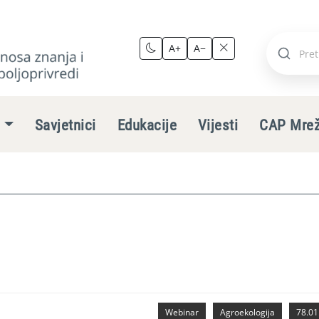
A+
A−
Pretraži
stranic
e
Savjetnici
Edukacije
Vijesti
CAP Mre
Webinar
Agroekologija
78.01.