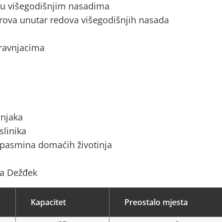
a u višegodišnjim nasadima
rova unutar redova višegodišnjih nasada
 travnjacima
ćnjaka
slinika
 pasmina domaćih životinja
na Dežđek
Kapacitet
Preostalo mjesta