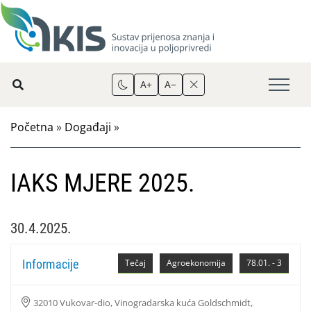
A+
A−
Početna
»
Događaji
»
IAKS MJERE 2025.
30.4.2025.
Informacije
Tečaj
Agroekonomija
78.01. - 3
32010 Vukovar-dio, Vinogradarska kuća Goldschmidt,