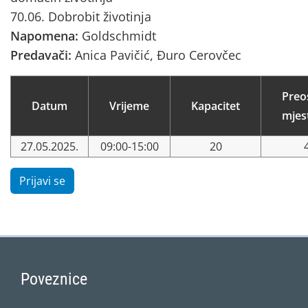
70.06. Dobrobit životinja
Napomena:
Goldschmidt
Predavači:
Anica Pavičić, Đuro Cerovčec
Preo
Datum
Vrijeme
Kapacitet
mjes
27.05.2025.
09:00-15:00
20
Prijavi se
Poveznice