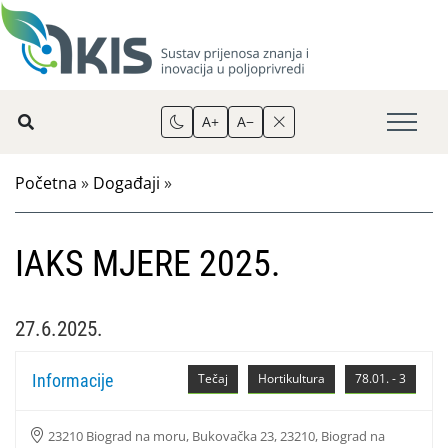
A+
A−
Početna
»
Događaji
»
IAKS MJERE 2025.
27.6.2025.
Informacije
Tečaj
Hortikultura
78.01. - 3
23210 Biograd na moru, Bukovačka 23, 23210, Biograd na