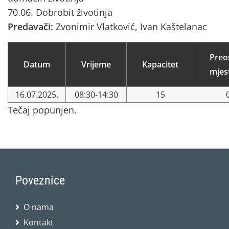
70.06. Dobrobit životinja
Predavači:
Zvonimir Vlatković, Ivan Kaštelanac
Preo
Datum
Vrijeme
Kapacitet
mjes
16.07.2025.
08:30-14:30
15
Tečaj popunjen.
Poveznice
O nama
Kontakt