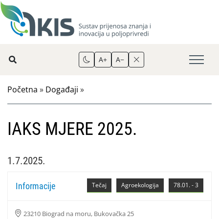
A+
A−
Početna
»
Događaji
»
IAKS MJERE 2025.
1.7.2025.
Informacije
Tečaj
Agroekologija
78.01. - 3
23210 Biograd na moru, Bukovačka 25