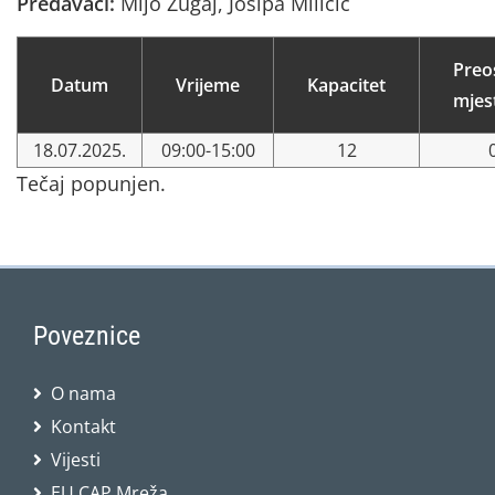
Predavači:
Mijo Žugaj, Josipa Miličić
Preo
Datum
Vrijeme
Kapacitet
mjes
18.07.2025.
09:00-15:00
12
Tečaj popunjen.
Poveznice
O nama
Kontakt
Vijesti
EU CAP Mreža