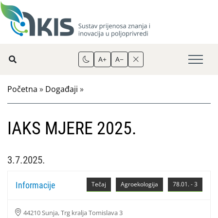
A+
A−
Početna
»
Događaji
»
IAKS MJERE 2025.
3.7.2025.
Informacije
Tečaj
Agroekologija
78.01. - 3
44210 Sunja, Trg kralja Tomislava 3