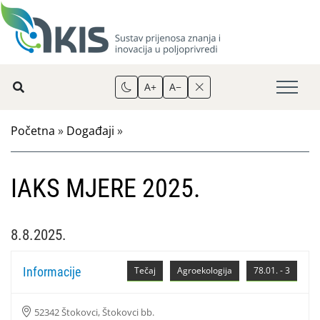
A+
A−
Početna
»
Događaji
»
IAKS MJERE 2025.
8.8.2025.
Informacije
Tečaj
Agroekologija
78.01. - 3
52342 Štokovci, Štokovci bb.