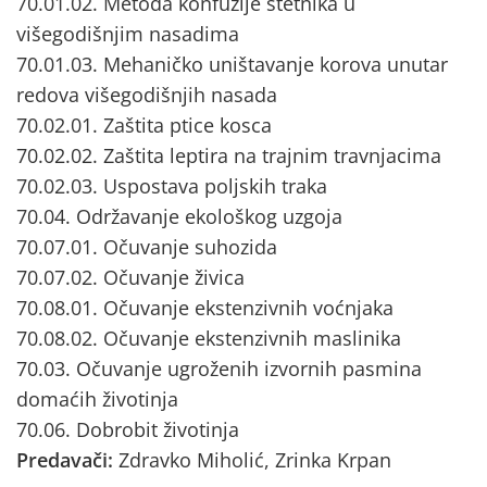
70.01.02. Metoda konfuzije štetnika u
višegodišnjim nasadima
70.01.03. Mehaničko uništavanje korova unutar
redova višegodišnjih nasada
70.02.01. Zaštita ptice kosca
70.02.02. Zaštita leptira na trajnim travnjacima
70.02.03. Uspostava poljskih traka
70.04. Održavanje ekološkog uzgoja
70.07.01. Očuvanje suhozida
70.07.02. Očuvanje živica
70.08.01. Očuvanje ekstenzivnih voćnjaka
70.08.02. Očuvanje ekstenzivnih maslinika
70.03. Očuvanje ugroženih izvornih pasmina
domaćih životinja
70.06. Dobrobit životinja
Predavači:
Zdravko Miholić, Zrinka Krpan