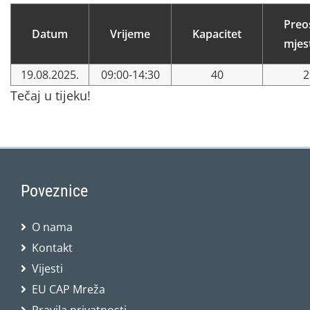
Preo
Datum
Vrijeme
Kapacitet
mjes
19.08.2025.
09:00-14:30
40
2
Tečaj u tijeku!
Poveznice
O nama
Kontakt
Vijesti
EU CAP Mreža