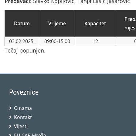
Predavači:
Slavko Kopilović, Tanja Lasić Jašarović
Preo
Datum
Vrijeme
Kapacitet
mjes
03.02.2025.
09:00-15:00
12
Tečaj popunjen.
Poveznice
O nama
Kontakt
Vijesti
EU CAP Mreža