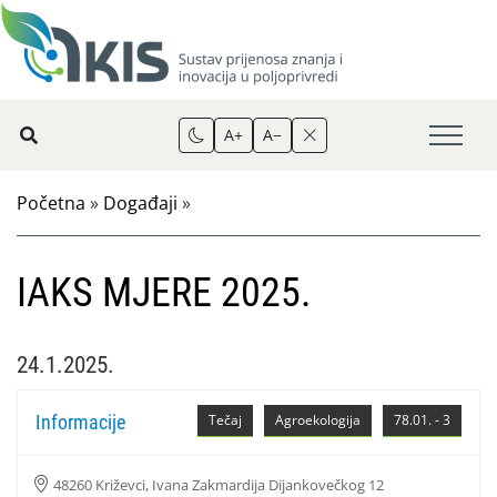
A+
A−
Početna
»
Događaji
»
IAKS MJERE 2025.
24.1.2025.
Informacije
Tečaj
Agroekologija
78.01. - 3
48260 Križevci, Ivana Zakmardija Dijankovečkog 12