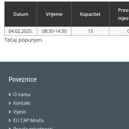
Preo
Datum
Vrijeme
Kapacitet
mjes
04.02.2025.
08:30-14:30
15
Tečaj popunjen.
Poveznice
O nama
Kontakt
Vijesti
EU CAP Mreža