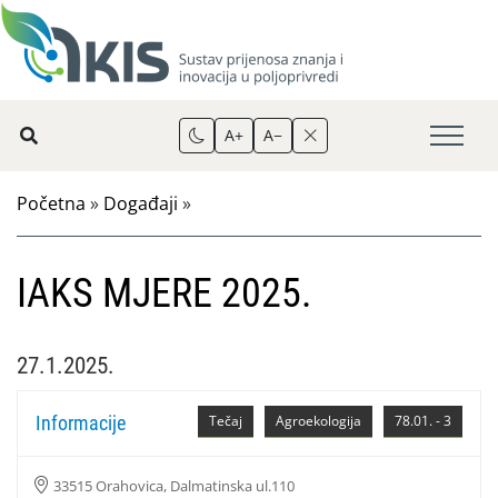
A+
A−
Početna
»
Događaji
»
IAKS MJERE 2025.
27.1.2025.
Informacije
Tečaj
Agroekologija
78.01. - 3
33515 Orahovica, Dalmatinska ul.110