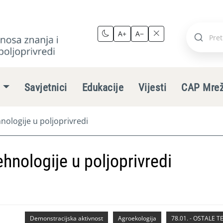
A+
A−
Pretraži
stranic
e
Savjetnici
Edukacije
Vijesti
CAP Mre
hnologije u poljoprivredi
tehnologije u poljoprivredi
Demonstracijska aktivnost
Agroekologija
78.01. - OSTALE 