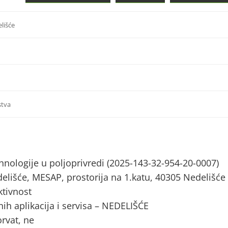
lišće
stva
tehnologije u poljoprivredi (2025-143-32-954-20-0007)
elišće, MESAP, prostorija na 1.katu, 40305 Nedelišće
tivnost
nih aplikacija i servisa – NEDELIŠĆE
orvat, ne