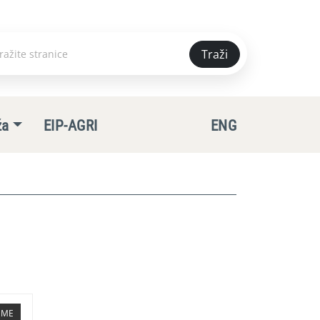
Traži
e
ža
EIP-AGRI
ENG
TEME