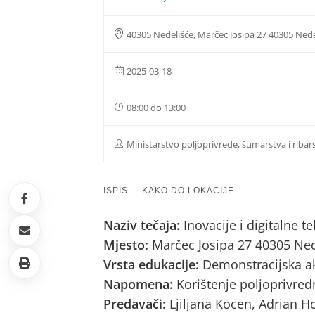
40305 Nedelišće, Marčec Josipa 27 40305 Nede
2025-03-18
08:00 do 13:00
Ministarstvo poljoprivrede, šumarstva i ribar
ISPIS
KAKO DO LOKACIJE
Naziv tečaja:
Inovacije i digitalne 
Mjesto:
Marčec Josipa 27 40305 Ned
Vrsta edukacije:
Demonstracijska ak
Napomena:
Korištenje poljoprivred
Predavači:
Ljiljana Kocen, Adrian H