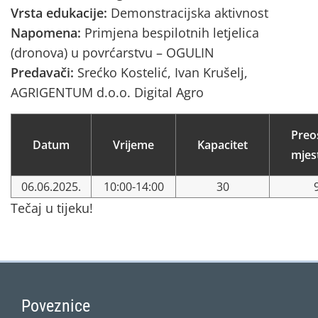
Vrsta edukacije:
Demonstracijska aktivnost
Napomena:
Primjena bespilotnih letjelica
(dronova) u povrćarstvu – OGULIN
Predavači:
Srećko Kostelić, Ivan Krušelj,
AGRIGENTUM d.o.o. Digital Agro
Preo
Datum
Vrijeme
Kapacitet
mjes
06.06.2025.
10:00-14:00
30
Tečaj u tijeku!
Poveznice