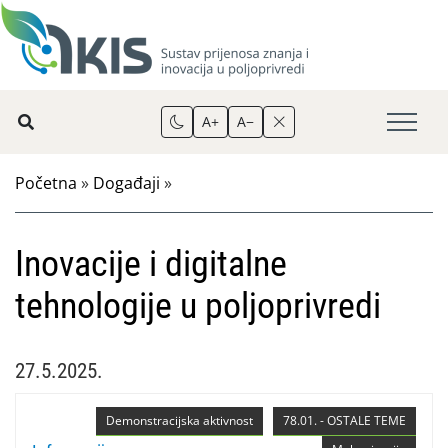
A+
A−
Početna
»
Događaji
»
Inovacije i digitalne
tehnologije u poljoprivredi
27.5.2025.
Demonstracijska aktivnost
78.01. - OSTALE TEME