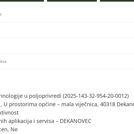
1
stva
tehnologije u poljoprivredi (2025-143-32-954-20-0012)
, U prostorima općine – mala viječnica, 40318 Dekan
tivnost
nih aplikacija i servisa – DEKANOVEC
ocen, Ne