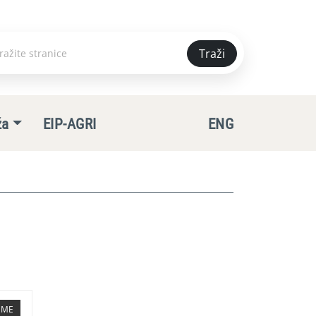
Traži
e
ža
EIP-AGRI
ENG
TEME