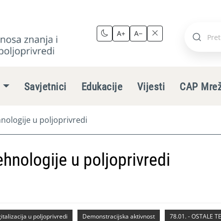
A+
A−
Pretraži
stranic
e
Savjetnici
Edukacije
Vijesti
CAP Mre
hnologije u poljoprivredi
tehnologije u poljoprivredi
italizacija u poljoprivredi
Demonstracijska aktivnost
78.01. - OSTALE 