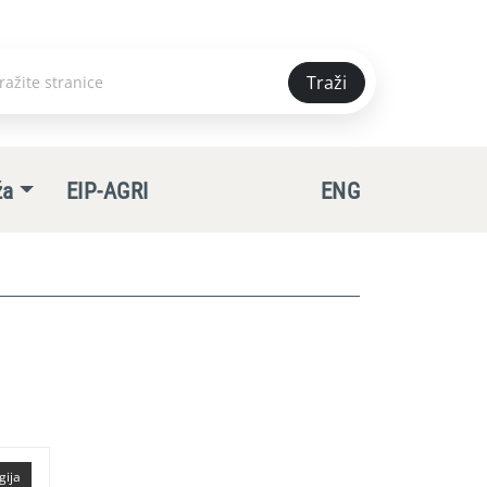
Traži
e
ža
EIP-AGRI
ENG
gija