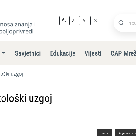
A+
A−
Pretraži
stranic
e
Savjetnici
Edukacije
Vijesti
CAP Mre
loški uzgoj
kološki uzgoj
Tečaj
Agroekolo