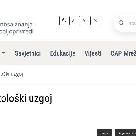
A+
A−
Pretraži
stranic
e
Savjetnici
Edukacije
Vijesti
CAP Mre
loški uzgoj
kološki uzgoj
Tečaj
Agroekolo