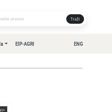
Traži
e
ža
EIP-AGRI
ENG
gija