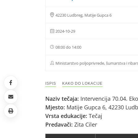
42230 Ludbreg, Matije Gupca 6
2024-10-29
08:00 do 14:00
Ministarstvo poljoprivrede, šumarstva i ribar
ISPIS
KAKO DO LOKACIJE
Naziv tečaja:
Intervencija 70.04. Ek
Mjesto:
Matije Gupca 6, 42230 Lud
Vrsta edukacije:
Tečaj
Predavači:
Zita Ciler