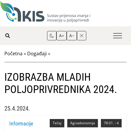
A+
A−
Početna
»
Događaji
»
IZOBRAZBA MLADIH
POLJOPRIVREDNIKA 2024.
25.4.2024.
Informacije
Tečaj
Agroekonomija
78.01. - 4