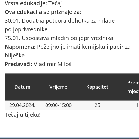
Vrsta edukacije:
Tečaj
Ova edukacija se priznaje za:
30.01. Dodatna potpora dohotku za mlade
poljoprivrednike
75.01. Uspostava mladih poljoprivrednika
Napomena:
Poželjno je imati kemijsku i papir za
bilješke
Predavači:
Vladimir Miloš
Preo
Datum
Vrijeme
Kapacitet
mjes
29.04.2024.
09:00-15:00
25
1
Tečaj u tijeku!