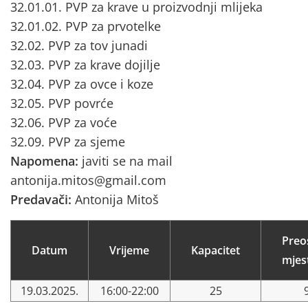
32.01.01. PVP za krave u proizvodnji mlijeka
32.01.02. PVP za prvotelke
32.02. PVP za tov junadi
32.03. PVP za krave dojilje
32.04. PVP za ovce i koze
32.05. PVP povrće
32.06. PVP za voće
32.09. PVP za sjeme
Napomena:
javiti se na mail
antonija.mitos@gmail.com
Predavači:
Antonija Mitoš
Preo
Datum
Vrijeme
Kapacitet
mjes
19.03.2025.
16:00-22:00
25