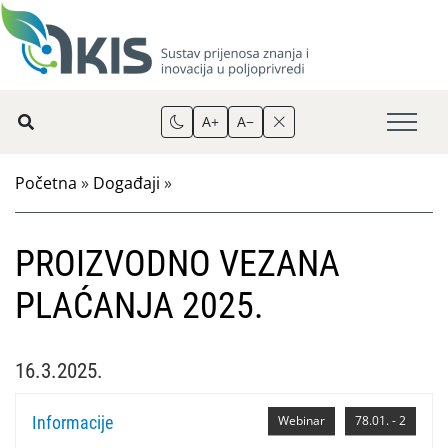
A+
A−
Početna
»
Događaji
»
PROIZVODNO VEZANA
PLAĆANJA 2025.
16.3.2025.
Informacije
Webinar
78.01. - 2