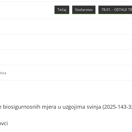
Tečaj
Stočarstvo
78.01. - OSTALE 
stva
 biosigurnosnih mjera u uzgojima svinja (2025-143-3
ovci