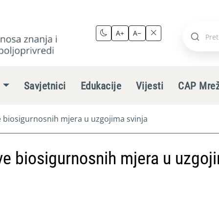
A+
A−
Pretraži
stranic
e
Savjetnici
Edukacije
Vijesti
CAP Mre
 biosigurnosnih mjera u uzgojima svinja
e biosigurnosnih mjera u uzgoj