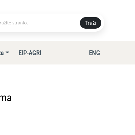
Traži
e
ža
EIP-AGRI
ENG
ima