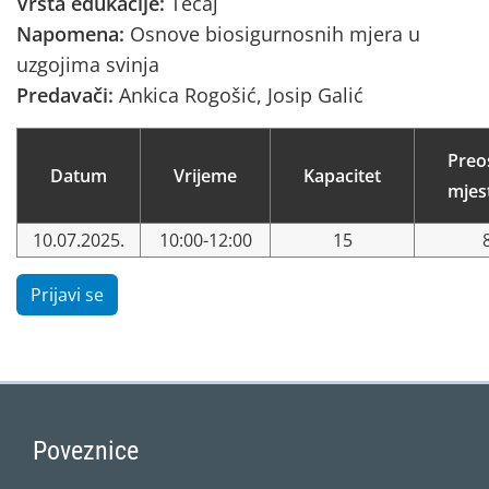
Vrsta edukacije:
Tečaj
Napomena:
Osnove biosigurnosnih mjera u
uzgojima svinja
Predavači:
Ankica Rogošić, Josip Galić
Preo
Datum
Vrijeme
Kapacitet
mjes
10.07.2025.
10:00-12:00
15
Prijavi se
Poveznice