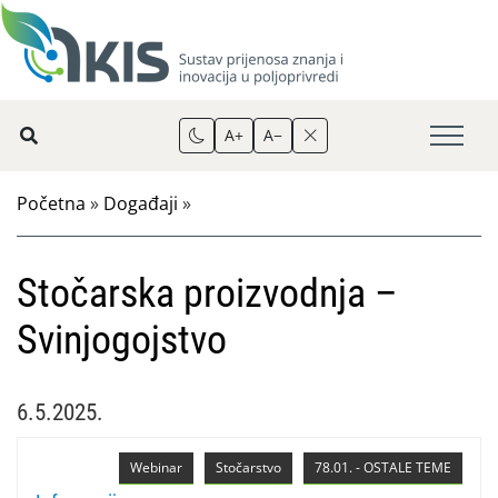
A+
A−
Početna
»
Događaji
»
Stočarska proizvodnja –
Svinjogojstvo
6.5.2025.
Webinar
Stočarstvo
78.01. - OSTALE TEME