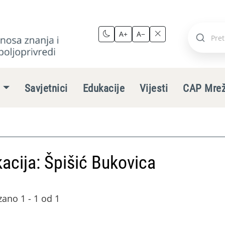
A+
A−
Pretraži
stranic
e
Savjetnici
Edukacije
Vijesti
CAP Mre
acija: Špišić Bukovica
zano 1 - 1 od 1