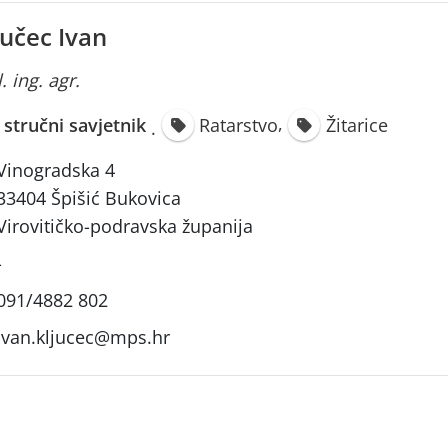
jučec Ivan
. ing. agr.
,
i stručni savjetnik
Ratarstvo
Žitarice
·
Vinogradska 4
33404 Špišić Bukovica
Virovitičko-podravska županija
-
091/4882 802
ivan.kljucec@mps.hr