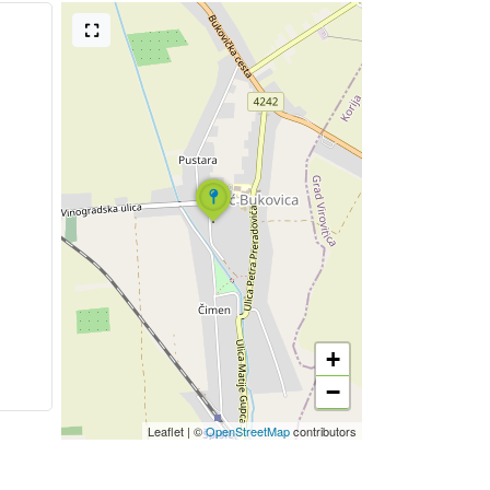
+
−
Leaflet
|
©
OpenStreetMap
contributors