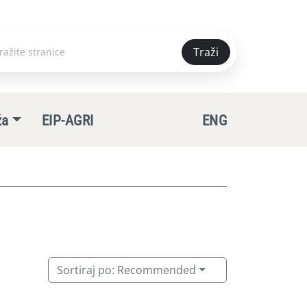
Traži
e
ža
EIP-AGRI
ENG
Sortiraj po:
Recommended