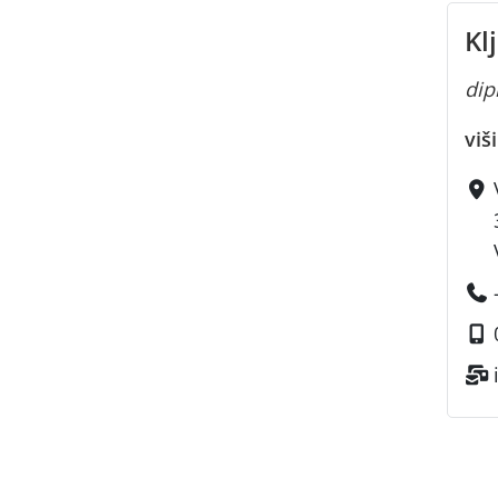
Kl
dipl
viš