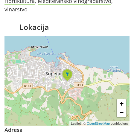
Hortikultura
,
Mediteransko vinogradarstvo
,
vinarstvo
Lokacija
+
−
Leaflet
|
©
OpenStreetMap
contributors
Adresa