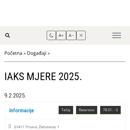
A+
A−
Početna
»
Događaji
»
IAKS MJERE 2025.
9.2.2025.
Informacije
Tečaj
Ratarstvo
78.01. - 3
31411 Trnava, Zlatarevac 1