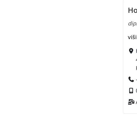
Ho
dipl
viš