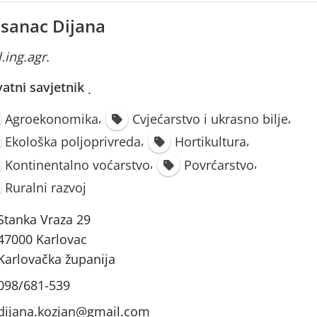
sanac Dijana
l.ing.agr.
vatni savjetnik
·
,
,
Agroekonomika
Cvjećarstvo i ukrasno bilje
,
,
Ekološka poljoprivreda
Hortikultura
,
,
Kontinentalno voćarstvo
Povrćarstvo
Ruralni razvoj
Stanka Vraza 29
47000 Karlovac
Karlovačka županija
098/681-539
dijana.kozjan@gmail.com