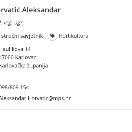
rvatić Aleksandar
. ing. agr.
i stručni savjetnik
Hortikultura
·
Haulikova 14
47000 Karlovac
Karlovačka županija
-
098/809 154
Aleksandar.Horvatic@mps.hr