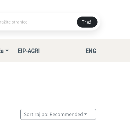
Traži
e
ža
EIP-AGRI
ENG
Sortiraj po:
Recommended