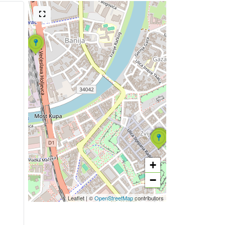
+
−
Leaflet
|
©
OpenStreetMap
contributors