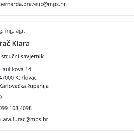
bernarda.drazetic@mps.hr
. ing. agr.
rač Klara
i stručni savjetnik
Haulikova 14
47000 Karlovac
Karlovačka županija
0
099 168 4098
klara.furac@mps.hr