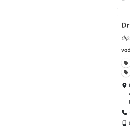
Dr
dipl
vod