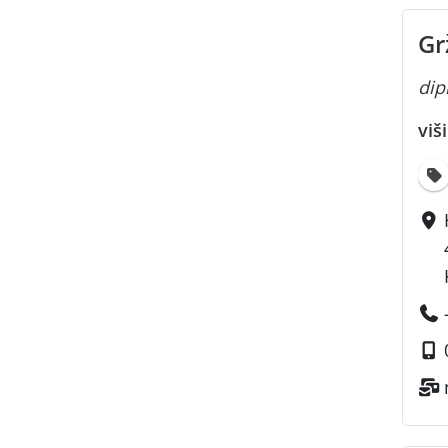
Gr
dipl
viš