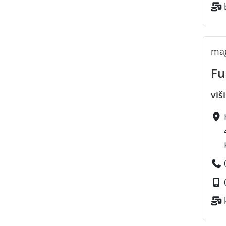
mag
Fu
viš