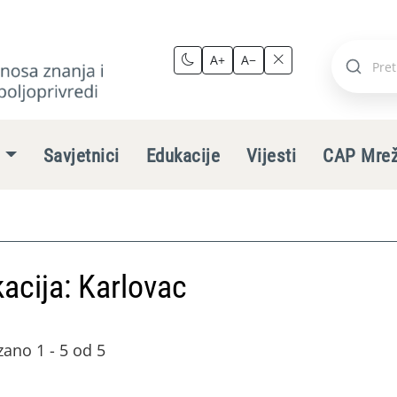
A+
A−
Pretraži
stranic
e
Savjetnici
Edukacije
Vijesti
CAP Mre
acija: Karlovac
zano 1 - 5 od 5