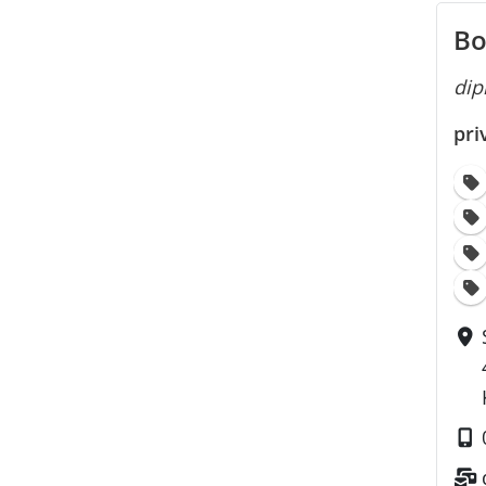
Bo
dip
pri