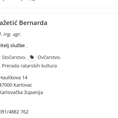
ažetić Bernarda
. ing. agr.
itelj službe
·
,
,
Stočarstvo
Ovčarstvo
Prerada ratarskih kultura
Haulikova 14
47000 Karlovac
Karlovačka županija
-
091/4882 762