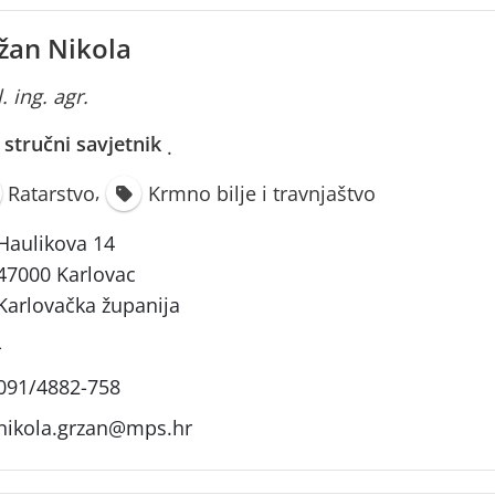
žan Nikola
. ing. agr.
i stručni savjetnik
·
,
Ratarstvo
Krmno bilje i travnjaštvo
Haulikova 14
47000 Karlovac
Karlovačka županija
-
091/4882-758
nikola.grzan@mps.hr